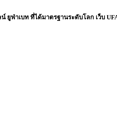
ยูฟ่าเบท ที่ได้มาตรฐานระดับโลก เว็บ UFAB