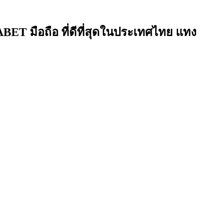
ET มือถือ ที่ดีที่สุดในประเทศไทย แทง