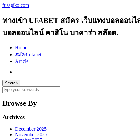
fusagiko.com
ทางเข้า UFABET สมัคร เว็บแทงบอลออนไลน์ 
บอลออนไลน์ คาสิโน บาคาร่า สล๊อต.
Home
สมัคร ufabet
Article
Browse By
Archives
December 2025
November 2025