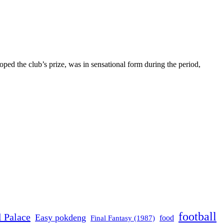
ed the club’s prize, was in sensational form during the period,
football
l Palace
Easy pokdeng
food
Final Fantasy (1987)