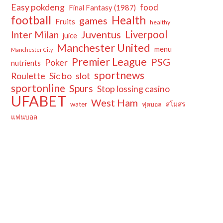
Easy pokdeng
food
Final Fantasy (1987)
football
Health
games
Fruits
healthy
Juventus
Liverpool
Inter Milan
juice
Manchester United
menu
Manchester City
Premier League
PSG
Poker
nutrients
sportnews
Roulette
Sic bo
slot
sportonline
Spurs
Stop lossing casino
UFABET
West Ham
water
สโมสร
ฟุตบอล
แฟนบอล