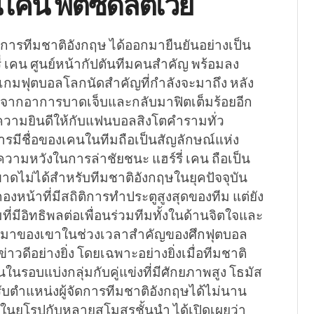
ัน เคน ฟิตซัดลัตเวีย
้จัดการทีมชาติอังกฤษ ได้ออกมายืนยันอย่างเป็น
ี่ เคน ศูนย์หน้ากัปตันทีมคนสำคัญ พร้อมลง
กมฟุตบอลโลกนัดสำคัญที่กำลังจะมาถึง หลัง
ายจากอาการบาดเจ็บและกลับมาฟิตเต็มร้อยอีก
้างความยินดีให้กับแฟนบอลสิงโตคำรามทั่ว
รมีชื่อของเคนในทีมถือเป็นสัญลักษณ์แห่ง
วามหวังในการล่าชัยชนะ แฮร์รี่ เคน ถือเป็น
่ขาดไม่ได้สำหรับทีมชาติอังกฤษในยุคปัจจุบัน
กองหน้าที่มีสถิติการทำประตูสูงสุดของทีม แต่ยัง
ี่มีอิทธิพลต่อเพื่อนร่วมทีมทั้งในด้านจิตใจและ
ับมาของเขาในช่วงเวลาสำคัญของศึกฟุตบอล
นข่าวดีอย่างยิ่ง โดยเฉพาะอย่างยิ่งเมื่อทีมชาติ
ในรอบแบ่งกลุ่มกับคู่แข่งที่มีศักยภาพสูง โธมัส
มารับตำแหน่งผู้จัดการทีมชาติอังกฤษได้ไม่นาน
อในยุโรปกับหลายสโมสรชั้นนำ ได้เปิดเผยว่า