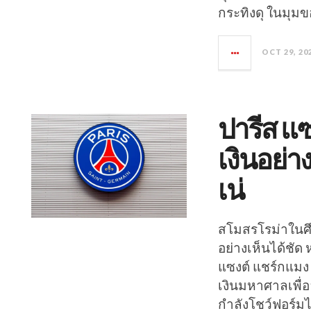
กระทิงดุ ในมุมข
OCT 29, 20
ปารีส แซ
เงินอย่าง
เน่
สโมสรโรม่าในศึก
อย่างเห็นได้ชัด
แซงต์ แชร์กแมง ห
เงินมหาศาลเพื่อล
กำลังโชว์ฟอร์ม