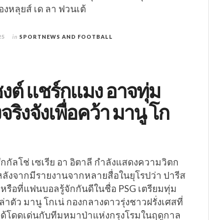
องหลุยส์ เด ลา ฟวนเต้
25
in
SPORTNEWS AND FOOTBALL
งต์ แชร์กแมง อาจทุ่ม
จริงจังเพื่อคว้า มานู โก
กัลโช่ เซเรีย อา อิตาลี กำลังแสดงความวิตก
 หลังจากมีรายงานจากหลายสื่อในยุโรปว่า ปารีส
รือที่แฟนบอลรู้จักกันดีในชื่อ PSG เตรียมทุ่ม
่าตัว มานู โกเน่ กองกลางดาวรุ่งชาวฝรั่งเศสที่
ได้โดดเด่นกับทีมหมาป่าแห่งกรุงโรมในฤดูกาล