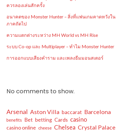
ควรลองเล่นสักครั้ง
อนาคตของ Monster Hunter – สิ่งที่แฟนเกมคาดหวังใน
ภาคถัดไป
ความแตกต่างระหว่าง MH World vs MH Rise
ระบบ Co-op และ Multiplayer – ทำไม Monster Hunter
การออกแบบเสียงคำราม และเพลงธีมมอนสเตอร์
No comments to show.
Arsenal
Aston Villa
Barcelona
baccarat
casino
Bet
betting
Cards
benefits
Chelsea
Crystal Palace
casino online
cheese