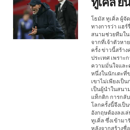
ทูเคิ่ล ย
โธมัส ทูเคิ่ล ผู
ทางการว่า แฮร์ร
สนามช่วยทีมในเ
จากที่เจ้าตัวห
ครั้ง ข่าวนี้สร
ประเทศ เพราะกา
ความมั่นใจและค
หนึ่งในนักเตะที
เขาไม่เพียงเป็น
เป็นผู้นำในสนามท
แท็กติก การกล
โลกครั้งนี้จึงเป็
อังกฤษต้องลงเล่น
ทูเคิ่ล ซึ่งเข้า
หลังจากสร้างชื่