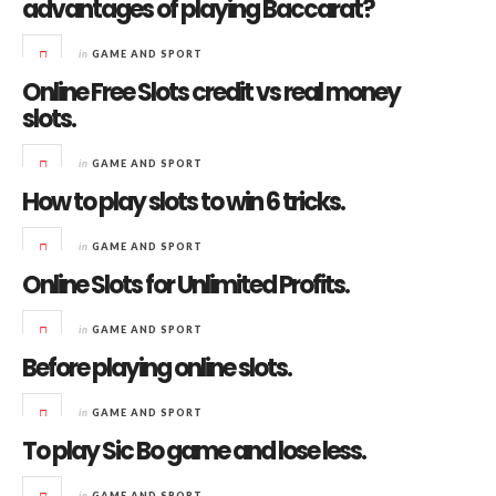
advantages of playing Baccarat?
in
GAME AND SPORT
Online Free Slots credit vs real money
slots.
in
GAME AND SPORT
How to play slots to win 6 tricks.
in
GAME AND SPORT
Online Slots for Unlimited Profits.
in
GAME AND SPORT
Before playing online slots.
in
GAME AND SPORT
To play Sic Bo game and lose less.
in
GAME AND SPORT