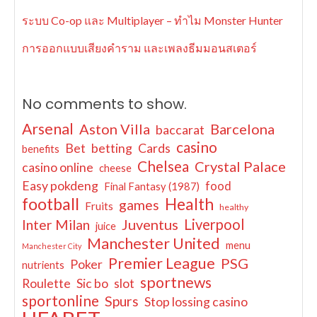
ระบบ Co-op และ Multiplayer – ทำไม Monster Hunter
การออกแบบเสียงคำราม และเพลงธีมมอนสเตอร์
No comments to show.
Arsenal
Aston Villa
Barcelona
baccarat
casino
Bet
betting
Cards
benefits
Chelsea
Crystal Palace
casino online
cheese
Easy pokdeng
food
Final Fantasy (1987)
football
Health
games
Fruits
healthy
Juventus
Liverpool
Inter Milan
juice
Manchester United
menu
Manchester City
Premier League
PSG
Poker
nutrients
sportnews
Roulette
Sic bo
slot
sportonline
Spurs
Stop lossing casino