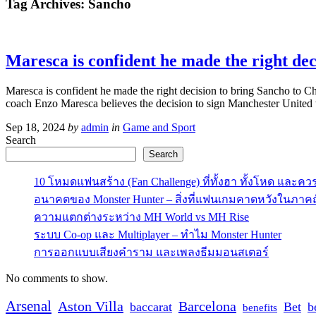
Tag Archives:
Sancho
Maresca is confident he made the right dec
Maresca is confident he made the right decision to bring Sancho to C
coach Enzo Maresca believes the decision to sign Manchester United 
Sep 18, 2024
by
admin
in
Game and Sport
Search
Search
10 โหมดแฟนสร้าง (Fan Challenge) ที่ทั้งฮา ทั้งโหด และควร
อนาคตของ Monster Hunter – สิ่งที่แฟนเกมคาดหวังในภาค
ความแตกต่างระหว่าง MH World vs MH Rise
ระบบ Co-op และ Multiplayer – ทำไม Monster Hunter
การออกแบบเสียงคำราม และเพลงธีมมอนสเตอร์
No comments to show.
Arsenal
Aston Villa
Barcelona
baccarat
Bet
b
benefits