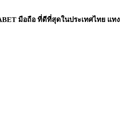
ET มือถือ ที่ดีที่สุดในประเทศไทย แทง