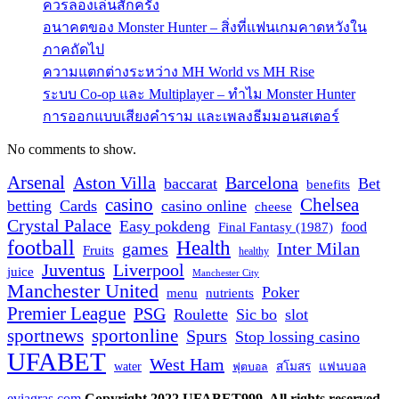
ควรลองเล่นสักครั้ง
อนาคตของ Monster Hunter – สิ่งที่แฟนเกมคาดหวังใน
ภาคถัดไป
ความแตกต่างระหว่าง MH World vs MH Rise
ระบบ Co-op และ Multiplayer – ทำไม Monster Hunter
การออกแบบเสียงคำราม และเพลงธีมมอนสเตอร์
No comments to show.
Arsenal
Aston Villa
Barcelona
baccarat
Bet
benefits
casino
Chelsea
betting
Cards
casino online
cheese
Crystal Palace
Easy pokdeng
food
Final Fantasy (1987)
football
Health
games
Inter Milan
Fruits
healthy
Juventus
Liverpool
juice
Manchester City
Manchester United
Poker
menu
nutrients
Premier League
PSG
Roulette
Sic bo
slot
sportnews
sportonline
Spurs
Stop lossing casino
UFABET
West Ham
water
สโมสร
แฟนบอล
ฟุตบอล
eviagras.com
Copyright 2022 UFABET999. All rights reserved.