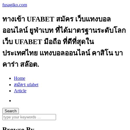
fusagiko.com
ทางเข้า UFABET สมัคร เว็บแทงบอล
ออนไลน์ ยูฟ่าเบท ที่ได้มาตรฐานระดับโลก
เว็บ UFABET มือถือ ที่ดีที่สุดใน
ประเทศไทย แทงบอลออนไลน์ คาสิโน บา
คาร่า สล๊อต.
Home
สมัคร ufabet
Article
Browse By