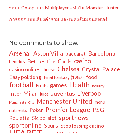
ระบบ Co-op และ Multiplayer – ทำไม Monster Hunter
การออกแบบเสียงคำราม และเพลงธีมมอนสเตอร์
No comments to show.
Arsenal
Aston Villa
Barcelona
baccarat
casino
Bet
betting
Cards
benefits
Chelsea
Crystal Palace
casino online
cheese
Easy pokdeng
food
Final Fantasy (1987)
football
Health
games
Fruits
healthy
Juventus
Liverpool
Inter Milan
juice
Manchester United
menu
Manchester City
Premier League
PSG
Poker
nutrients
sportnews
Roulette
Sic bo
slot
sportonline
Spurs
Stop lossing casino
UFABET