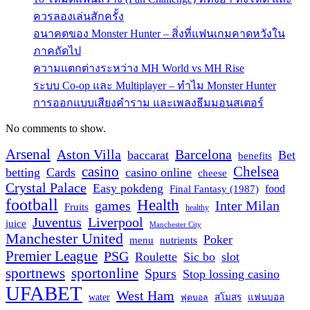
ควรลองเล่นสักครั้ง
อนาคตของ Monster Hunter – สิ่งที่แฟนเกมคาดหวังใน
ภาคถัดไป
ความแตกต่างระหว่าง MH World vs MH Rise
ระบบ Co-op และ Multiplayer – ทำไม Monster Hunter
การออกแบบเสียงคำราม และเพลงธีมมอนสเตอร์
No comments to show.
Arsenal
Aston Villa
Barcelona
baccarat
Bet
benefits
casino
Chelsea
betting
Cards
casino online
cheese
Crystal Palace
Easy pokdeng
food
Final Fantasy (1987)
football
Health
games
Inter Milan
Fruits
healthy
Juventus
Liverpool
juice
Manchester City
Manchester United
Poker
menu
nutrients
Premier League
PSG
Roulette
Sic bo
slot
sportnews
sportonline
Spurs
Stop lossing casino
UFABET
West Ham
water
สโมสร
แฟนบอล
ฟุตบอล