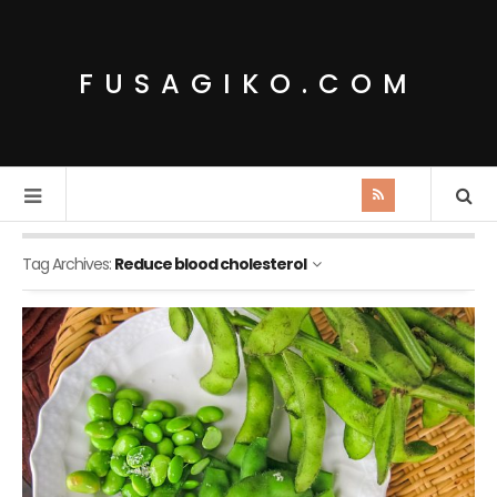
FUSAGIKO.COM
Tag Archives:
Reduce blood cholesterol