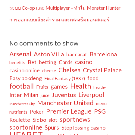
ระบบ Co-op และ Multiplayer – ทำไม Monster Hunter
การออกแบบเสียงคำราม และเพลงธีมมอนสเตอร์
No comments to show.
Arsenal
Aston Villa
Barcelona
baccarat
casino
Bet
betting
Cards
benefits
Chelsea
Crystal Palace
casino online
cheese
Easy pokdeng
food
Final Fantasy (1987)
football
Health
games
Fruits
healthy
Juventus
Liverpool
Inter Milan
juice
Manchester United
menu
Manchester City
Premier League
PSG
Poker
nutrients
sportnews
Roulette
Sic bo
slot
sportonline
Spurs
Stop lossing casino
UFABET