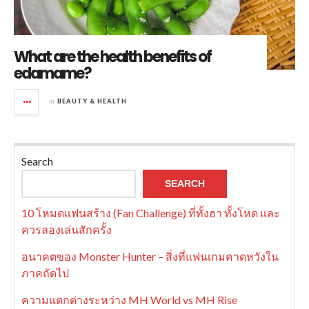
What are the health benefits of
edamame?
in
BEAUTY & HEALTH
Search
SEARCH
10 โหมดแฟนสร้าง (Fan Challenge) ที่ทั้งฮา ทั้งโหด และ
ควรลองเล่นสักครั้ง
อนาคตของ Monster Hunter – สิ่งที่แฟนเกมคาดหวังใน
ภาคถัดไป
ความแตกต่างระหว่าง MH World vs MH Rise