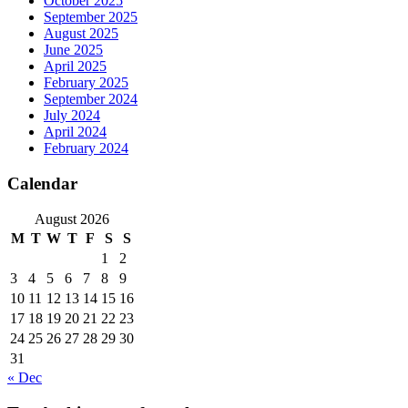
October 2025
September 2025
August 2025
June 2025
April 2025
February 2025
September 2024
July 2024
April 2024
February 2024
Calendar
August 2026
M
T
W
T
F
S
S
1
2
3
4
5
6
7
8
9
10
11
12
13
14
15
16
17
18
19
20
21
22
23
24
25
26
27
28
29
30
31
« Dec