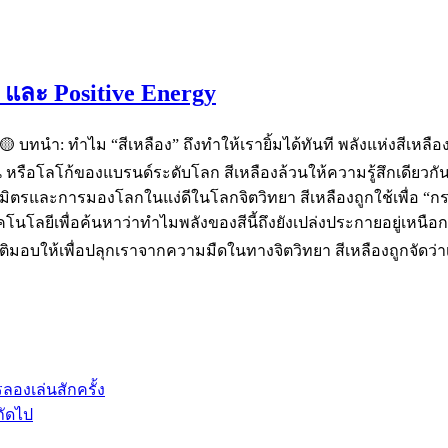
 และ Positive Energy
 🟡 บทนำ: ทำไม “สีเหลือง” ถึงทำให้เรายิ้มได้ทันที พลังแห่งสีเ
เรียน หรือโลโก้ของแบรนด์ระดับโลก สีเหลืองล้วนให้ความรู้สึกเด
ตรและการมองโลกในแง่ดีในโลกจิตวิทยา สีเหลืองถูกใช้เพื่อ “กระ
ีเพื่อค้นหาว่าทำไมพลังของสีนี้ถึงยังเปล่งประกายอยู่เหนือกาลเว
ิมอบให้เพื่อปลุกเราจากความมืดในทางจิตวิทยา สีเหลืองถูกจัดว่าเ
ลองเล่นสักครั้ง
ถัดไป