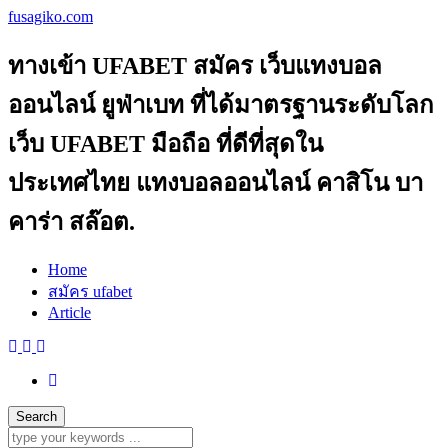
fusagiko.com
ทางเข้า UFABET สมัคร เว็บแทงบอล
ออนไลน์ ยูฟ่าเบท ที่ได้มาตรฐานระดับโลก
เว็บ UFABET มือถือ ที่ดีที่สุดใน
ประเทศไทย แทงบอลออนไลน์ คาสิโน บา
คาร่า สล๊อต.
Home
สมัคร ufabet
Article