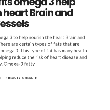
fits omega 3 help
 heart Brain and
vessels
mega 3 to help nourish the heart Brain and
here are certain types of fats that are
s omega 3. This type of fat has many health
elping reduce the risk of heart disease and
y. Omega-3 fatty
4
in
BEAUTY & HEALTH