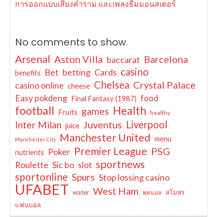
การออกแบบเสียงคำราม และเพลงธีมมอนสเตอร์
No comments to show.
Arsenal
Aston Villa
Barcelona
baccarat
casino
Bet
betting
Cards
benefits
Chelsea
Crystal Palace
casino online
cheese
Easy pokdeng
food
Final Fantasy (1987)
football
Health
games
Fruits
healthy
Juventus
Liverpool
Inter Milan
juice
Manchester United
menu
Manchester City
Premier League
PSG
Poker
nutrients
sportnews
Roulette
Sic bo
slot
sportonline
Spurs
Stop lossing casino
UFABET
West Ham
water
สโมสร
ฟุตบอล
แฟนบอล