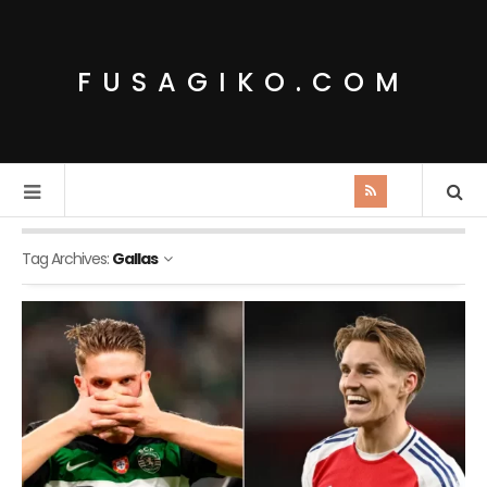
FUSAGIKO.COM
Tag Archives:
Gallas