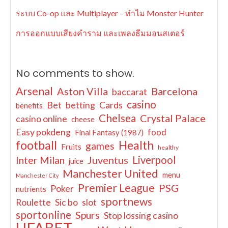
ระบบ Co-op และ Multiplayer – ทำไม Monster Hunter
การออกแบบเสียงคำราม และเพลงธีมมอนสเตอร์
No comments to show.
Arsenal
Aston Villa
Barcelona
baccarat
casino
Bet
betting
Cards
benefits
Chelsea
Crystal Palace
casino online
cheese
Easy pokdeng
food
Final Fantasy (1987)
football
Health
games
Fruits
healthy
Juventus
Liverpool
Inter Milan
juice
Manchester United
menu
Manchester City
Premier League
PSG
Poker
nutrients
sportnews
Roulette
Sic bo
slot
sportonline
Spurs
Stop lossing casino
UFABET