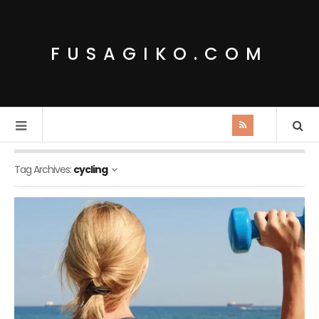
FUSAGIKO.COM
Tag Archives:
cycling