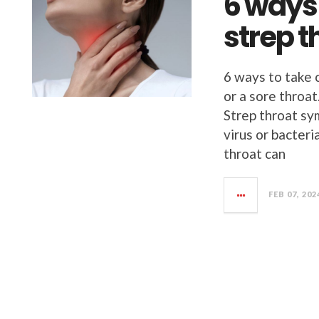
6 ways 
strep t
6 ways to take 
or a sore throa
Strep throat sym
virus or bacteria
throat can
FEB 07, 202