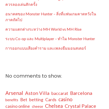
ควรลองเล่นสักครั้ง
อนาคตของ Monster Hunter – สิ่งที่แฟนเกมคาดหวังใน
ภาคถัดไป
ความแตกต่างระหว่าง MH World vs MH Rise
ระบบ Co-op และ Multiplayer – ทำไม Monster Hunter
การออกแบบเสียงคำราม และเพลงธีมมอนสเตอร์
No comments to show.
Arsenal
Aston Villa
Barcelona
baccarat
casino
Bet
betting
Cards
benefits
Chelsea
Crystal Palace
casino online
cheese