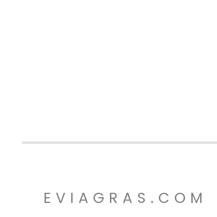
EVIAGRAS.COM