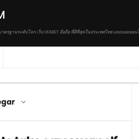
M
้มาตรฐานระดับโลก เว็บ UFABET มือถือ ที่ดีที่สุดในประเทศไทย แทงบอลออนไ
egar