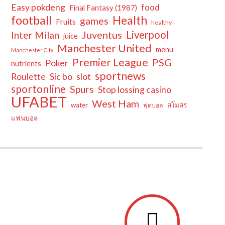
Easy pokdeng
food
Final Fantasy (1987)
football
Health
games
Fruits
healthy
Juventus
Liverpool
Inter Milan
juice
Manchester United
menu
Manchester City
Premier League
PSG
Poker
nutrients
sportnews
Roulette
Sic bo
slot
sportonline
Spurs
Stop lossing casino
UFABET
West Ham
water
สโมสร
ฟุตบอล
แฟนบอล