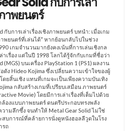
ear Solid กับการเล่า
ิงภาพยนตร์
d กับการเล่าเรื่องเชิงภาพยนตร์ บทนำ: เมื่อเกม
“ภาพยนตร์ที่เล่นได้” หากย้อนกลับไปในช่วง
90 เกมจำนวนมากยังคงเน้นที่การเล่นเชิงกล
เรื่อง แต่ในปี 1998 โลกได้รู้จักกับเกมที่ชื่อว่า
d (MGS) บนเครื่อง PlayStation 1 (PS1) ผลงาน
่อดัง Hideo Kojima ซึ่งเปลี่ยนความเข้าใจของผู้
ปโดยสิ้นเชิง แทนที่เกมจะเป็นเพียงความบันเทิง
jima กลับสร้างเกมที่เปรียบเสมือน ภาพยนตร์
ractive Movie) โดยมีการเล่าเรื่องที่เต็มไปด้วย
มกล้องแบบภาพยนตร์ ดนตรีประกอบทรงพลัง
ความลึกซึ้ง จนทำให้ Metal Gear Solid ไม่ใช่
ะสบการณ์ที่คล้ายการนั่งดูหนังฮอลลีวูดในโรง
มารถ