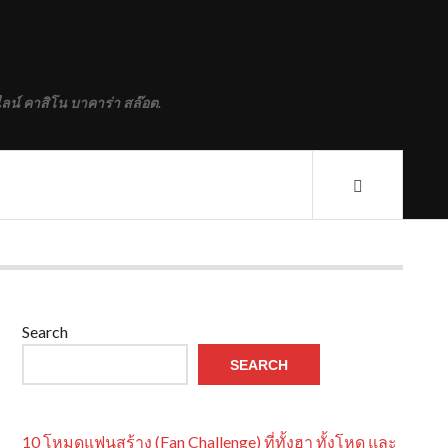
ลน์ คาสิโน บาคาร่า สล๊อต.
Search
SEARCH
10 โหมดแฟนสร้าง (Fan Challenge) ที่ทั้งฮา ทั้งโหด และ