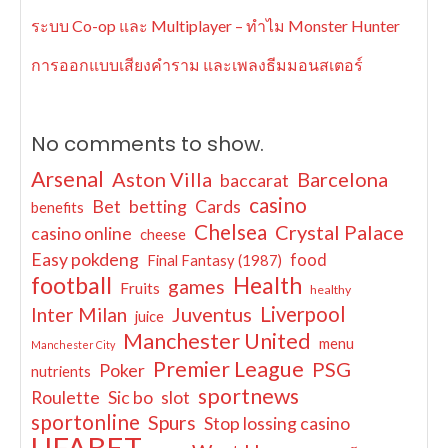
ระบบ Co-op และ Multiplayer – ทำไม Monster Hunter
การออกแบบเสียงคำราม และเพลงธีมมอนสเตอร์
No comments to show.
Arsenal
Aston Villa
Barcelona
baccarat
casino
Bet
betting
Cards
benefits
Chelsea
Crystal Palace
casino online
cheese
Easy pokdeng
food
Final Fantasy (1987)
football
Health
games
Fruits
healthy
Juventus
Liverpool
Inter Milan
juice
Manchester United
menu
Manchester City
Premier League
PSG
Poker
nutrients
sportnews
Roulette
Sic bo
slot
sportonline
Spurs
Stop lossing casino
UFABET