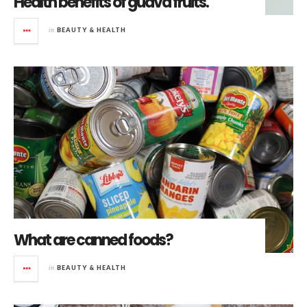
Health benefits of guava fruits.
in
BEAUTY & HEALTH
What are canned foods?
in
BEAUTY & HEALTH