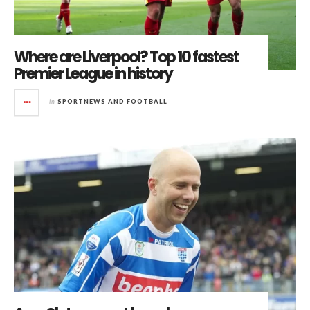
Where are Liverpool? Top 10 fastest
Premier League in history
in
SPORTNEWS AND FOOTBALL