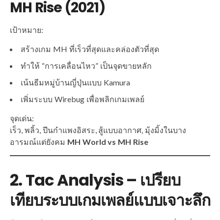
MH Rise (2021)
เป้าหมาย:
สร้างเกม MH ที่เร็วที่สุดและคล่องตัวที่สุด
ทำให้ “การเคลื่อนไหว” เป็นจุดขายหลัก
เน้นธีมหมู่บ้านญี่ปุ่นแบบ Kamura
เพิ่มระบบ Wirebug เพื่อพลิกเกมเพลย์
จุดเด่น:
เร็ว, พลิ้ว, ปีนกำแพงอิสระ, สู้แบบอากาศ, มุ้งมิ้งในบาง
อารมณ์แต่ยังคม
MH World vs MH Rise
2. Tac Analysis – เปรียบ
เทียบระบบเกมเพลย์แบบเจาะลึก