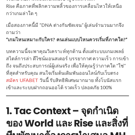
Rise คือภาคที่พลิกความพลิ้วของการเคลื่อนไหวให้เหนือ
กว่าเกมล่าใด ๆ
เมื่อสองภาคนี้มี “DNA ต่างกันชัดเจน” ผู้เล่นจำนวนมากจึง
ถามว่า
“เกมไหนเหมาะกับใคร? คนเล่นแบบไหนควรเริ่มที่ภาคใด?”
บทความนี้จะพาคุณวิเคราะห์ทุกด้าน ตั้งแต่ระบบเกมเพลย์
สไตล์การล่า ดีไซน์มอนสเตอร์ บรรยากาศ ความเร็ว การเข้า
ถึง จนถึงประสบการณ์ผู้เล่นจริง เพื่อให้คุณรู้ว่าภาคใด “ใช่”
ที่สุดสำหรับคุณ สนใจเริ่มต้นเดิมพันออนไลน์กับเว็บตรง
สมัคร UFABET
วันนี้ รับสิทธิพิเศษมากมาย ทั้งโบนัสแรก
เข้าและระบบฝากถอนออโต้ รวดเร็ว ปลอดภัย 100%
1. Tac Context – จุดกำเนิด
ของ World และ Rise และสิ่งที่