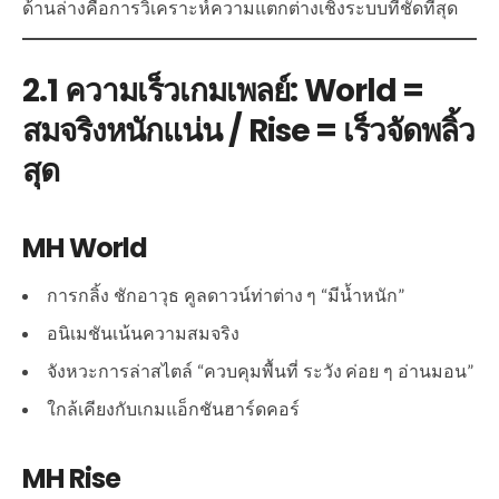
ด้านล่างคือการวิเคราะห์ความแตกต่างเชิงระบบที่ชัดที่สุด
2.1 ความเร็วเกมเพลย์: World =
สมจริงหนักแน่น / Rise = เร็วจัดพลิ้ว
สุด
MH World
การกลิ้ง ชักอาวุธ คูลดาวน์ท่าต่าง ๆ “มีน้ำหนัก”
อนิเมชันเน้นความสมจริง
จังหวะการล่าสไตล์ “ควบคุมพื้นที่ ระวัง ค่อย ๆ อ่านมอน”
ใกล้เคียงกับเกมแอ็กชันฮาร์ดคอร์
MH Rise