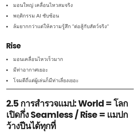
มอนใหญ่ เคลื่อนไหวสมจริง
พฤติกรรม AI ซับซ้อน
ล้มยากกว่าแต่ให้ความรู้สึก “ต่อสู้กับสัตว์จริง”
Rise
มอนเคลื่อนไหวเร็วมาก
มีท่าอากาศเยอะ
โจมตีถี่แต่ผู้เล่นก็มีท่าเลี่ยงเยอะ
2.5 การสำรวจแมป: World = โลก
เปิดกึ่ง Seamless / Rise = แมปก
ว้างปีนได้ทุกที่