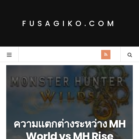
FUSAGIKO.COM
ความแตกต่างระหว่าง MH
World vs MH Rise