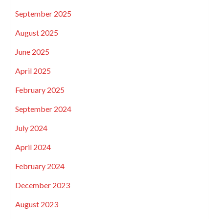
September 2025
August 2025
June 2025
April 2025
February 2025
September 2024
July 2024
April 2024
February 2024
December 2023
August 2023