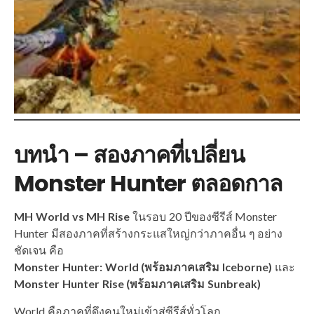
บทนำ – สองภาคที่เปลี่ยน
Monster Hunter ตลอดกาล
MH World vs MH Rise
ในรอบ 20 ปีของซีรีส์ Monster
Hunter มีสองภาคที่สร้างกระแสใหญ่กว่าภาคอื่น ๆ อย่าง
ชัดเจน คือ
Monster Hunter: World (พร้อมภาคเสริม Iceborne)
และ
Monster Hunter Rise (พร้อมภาคเสริม Sunbreak)
World คือภาคที่ดึงคนใหม่เข้าสู่ซีรีส์ทั่วโลก