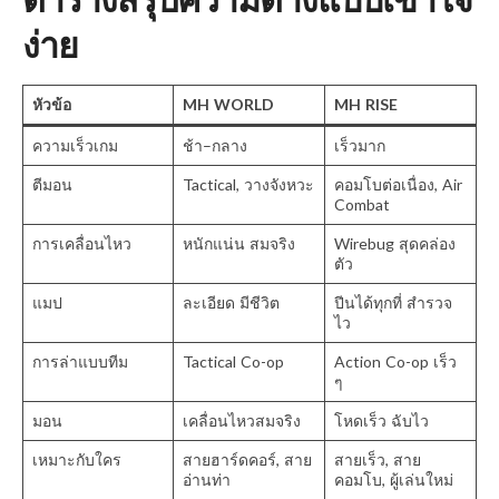
ง่าย
หัวข้อ
MH WORLD
MH RISE
ความเร็วเกม
ช้า–กลาง
เร็วมาก
ตีมอน
Tactical, วางจังหวะ
คอมโบต่อเนื่อง, Air
Combat
การเคลื่อนไหว
หนักแน่น สมจริง
Wirebug สุดคล่อง
ตัว
แมป
ละเอียด มีชีวิต
ปีนได้ทุกที่ สำรวจ
ไว
การล่าแบบทีม
Tactical Co-op
Action Co-op เร็ว
ๆ
มอน
เคลื่อนไหวสมจริง
โหดเร็ว ฉับไว
เหมาะกับใคร
สายฮาร์ดคอร์, สาย
สายเร็ว, สาย
อ่านท่า
คอมโบ, ผู้เล่นใหม่