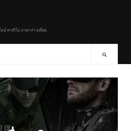
ลน์ คาสิโน บาคาร่า สล๊อต.