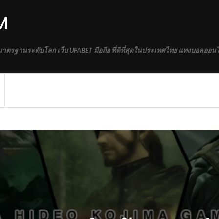
M
้มาตรฐานระดับโลก เว็บ UFABET มือถือ ที่ดีที่สุดในประเทศไทย แทงบอลออนไ